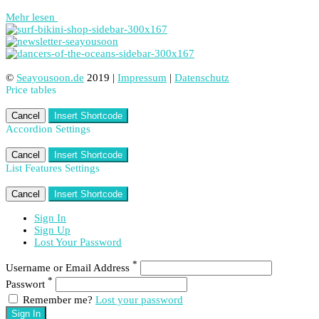
Mehr lesen
©
Seayousoon.de
2019 |
Impressum
|
Datenschutz
Price tables
Cancel
Insert Shortcode
Accordion Settings
Cancel
Insert Shortcode
List Features Settings
Cancel
Insert Shortcode
Sign In
Sign Up
Lost Your Password
*
Username or Email Address
*
Passwort
Remember me?
Lost your password
Sign In