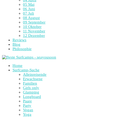
04 April
05 Mai
06 Juni
07 Juli
08 August
09 September
10 Oktober
11 November
12 Dezember
Reviews
Blog
Philosophie
Home
Surfcamp-Suche
Alleinreisende
Erwachsene
Familien
Girls only
Glamping
Longboard
Paare
Party
Vegan
Yoga