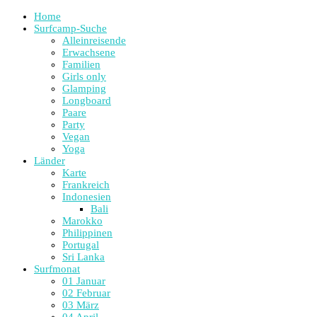
Home
Surfcamp-Suche
Alleinreisende
Erwachsene
Familien
Girls only
Glamping
Longboard
Paare
Party
Vegan
Yoga
Länder
Karte
Frankreich
Indonesien
Bali
Marokko
Philippinen
Portugal
Sri Lanka
Surfmonat
01 Januar
02 Februar
03 März