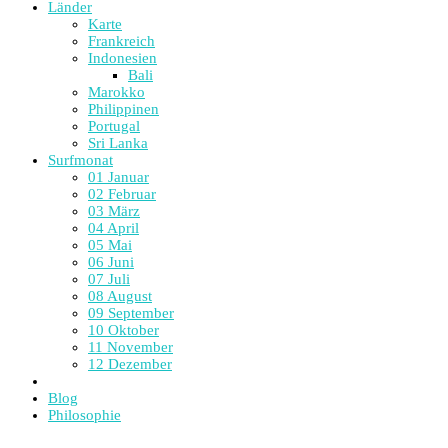
Länder
Karte
Frankreich
Indonesien
Bali
Marokko
Philippinen
Portugal
Sri Lanka
Surfmonat
01 Januar
02 Februar
03 März
04 April
05 Mai
06 Juni
07 Juli
08 August
09 September
10 Oktober
11 November
12 Dezember
Reviews
Blog
Philosophie